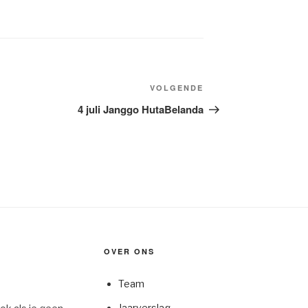
Volgend
VOLGENDE
bericht
4 juli Janggo HutaBelanda
OVER ONS
Team
Jaarverslag