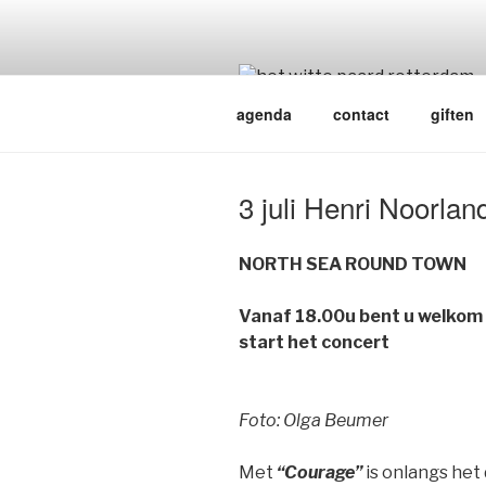
Ga
naar
de
inhoud
agenda
contact
giften
3 juli Henri Noorlan
NORTH SEA ROUND TOWN
Vanaf 18.00u bent u welkom 
start het concert
Foto: Olga Beumer
Met
“Courage”
is onlangs het