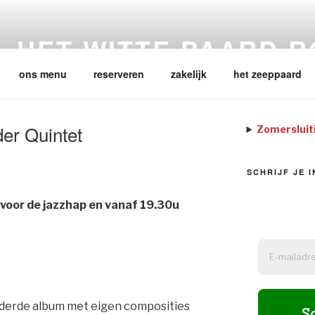
HET WITTE PAARD 
ons menu
reserveren
zakelijk
het zeeppaard
der Quintet
Zomersluit
SCHRIJF JE 
voor de jazzhap en vanaf 19.30u
 derde album met eigen composities