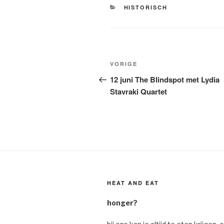
CATEGORIEËN
HISTORISCH
Bericht
Vorig
VORIGE
navigatie
bericht
12 juni The Blindspot met Lydia
Stavraki Quartet
HEAT AND EAT
honger?