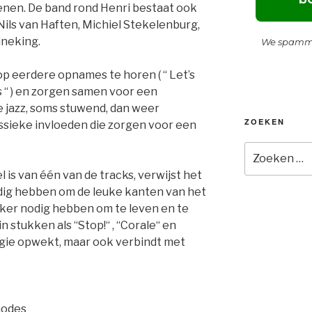
nen. De band rond Henri bestaat ook
 Nils van Haften, Michiel Stekelenburg,
ineking.
We spamme
k op eerdere opnames te horen ( “ Let’s
 “ ) en zorgen samen voor een
e jazz, soms stuwend, dan weer
ZOEKEN
ssieke invloeden die zorgen voor een
Zoeken
naar:
l is van één van de tracks, verwijst het
dig hebben om de leuke kanten van het
eker nodig hebben om te leven en te
in stukken als “Stop!“ , “Corale“ en
rgie opwekt, maar ook verbindt met
hodes