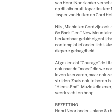
van Henri Noorlander versche
op dit album uit topartiesten:
Jasper van Hulten en Cord He
Nils , Michiel en Cord zijn oo
Go Back! “ en “ New Mountains
herkenbaar geluid: eigentijds
contemplatief onder licht-kla
diepere gelaagdheid.
Afgezien dat “Courage“ de tite
ook naar de “moed” die we no
leven te ervaren, maar ook z
strijden. Zoals ook te horen is 
“Hiems-End“ . Muziek die ene
veerkracht en hoop.
BEZETTING
Henri Noorlander – piano & r