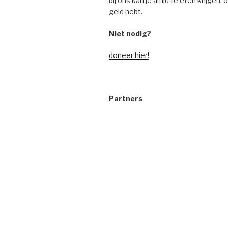
bij ons kan je altijd te eten krijgen,
geld hebt.
Niet nodig?
doneer hier!
Partners